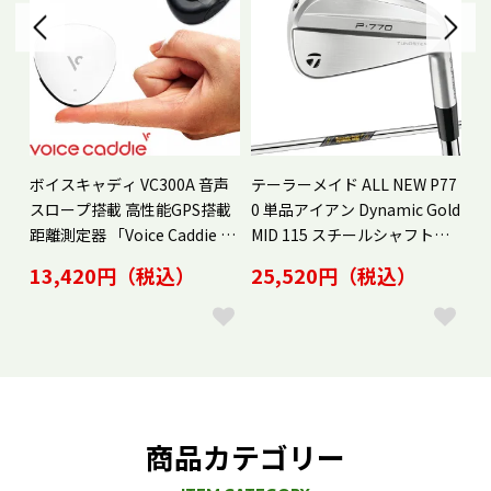
ー
ボイスキャディ VC300A 音声
テーラーメイド ALL NEW P77
シ
ット
スロープ搭載 高性能GPS搭載
0 単品アイアン Dynamic Gold
プ
 n
距離測定器 「Voice Caddie VC
MID 115 スチールシャフト
オ
300A」 2023年継続モデル日
「Taylor Made P770」 2024
ン
13,420円（税込）
25,520円（税込）
1
本正規品
年秋冬モデル日本正規品
商品カテゴリー